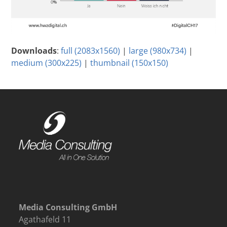
Downloads
:
full (2083x1560)
|
large (980x734)
|
medium (300x225)
|
thumbnail (150x150)
Media Consulting GmbH
Agathafeld 11