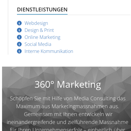
DIENSTLEISTUNGEN
Webdesign
Design & Print
Online Marketing
Social Media
Interne Kommunikation
360° Marketing
Schöpfen Sie mit Hilfe von Media Consulting das
Maximum aus Marketingmassnahmen aus.
Gemeinsam mit Ihnen entwickeln wir
ineinandergreifende und zielführende Massnahme
für Ihren Unternehmenserfolg – einheitlich über