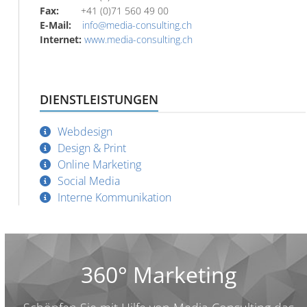
Fax:
+41 (0)71 560 49 00
E-Mail:
info@media-consulting.ch
Internet:
www.media-consulting.ch
DIENSTLEISTUNGEN
Webdesign
Design & Print
Online Marketing
Social Media
Interne Kommunikation
360° Marketing