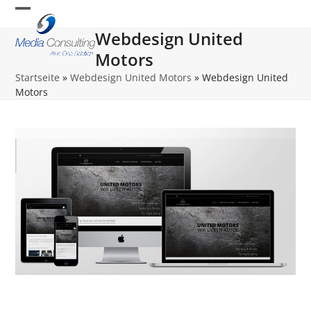
Skip
Open
Close
to
Webdesign United
content
mobile
mobile
Motors
menu
menu
Startseite
»
Webdesign United Motors
»
Webdesign United
Motors