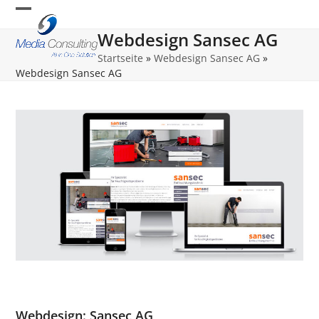
Skip
Open
Close
to
Webdesign Sansec AG
content
mobile
mobile
Startseite
»
Webdesign Sansec AG
»
menu
menu
Webdesign Sansec AG
Webdesign: Sansec AG