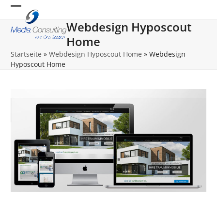
Skip
Open
Close
to
Webdesign Hyposcout
content
mobile
mobile
Home
menu
menu
Startseite
»
Webdesign Hyposcout Home
»
Webdesign
Hyposcout Home