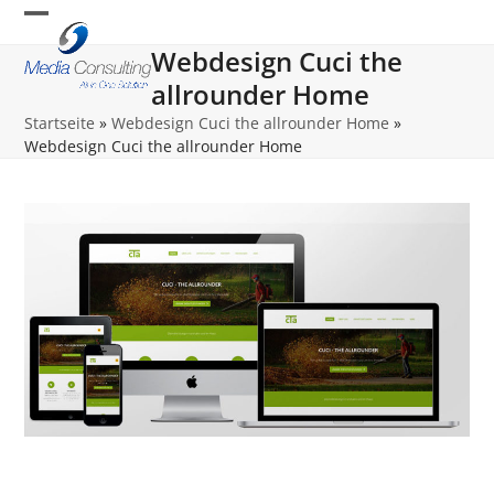
Skip
Open
Close
to
Webdesign Cuci the
content
mobile
mobile
allrounder Home
menu
menu
Startseite
»
Webdesign Cuci the allrounder Home
»
Webdesign Cuci the allrounder Home