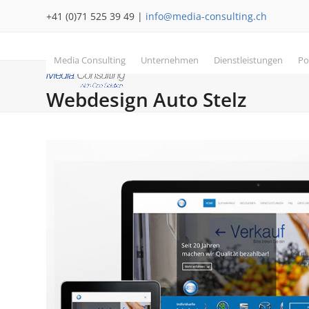
Skip
+41 (0)71 525 39 49 |
info@media-consulting.ch
to
content
Media Consulting
Unternehmen
Dienstleistungen
Po
Webdesign Auto Stelz