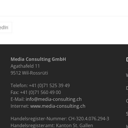
edIn
Media Consulting GmbH
Agathafeld 11
9512 Wil-Rossrüti
Telefon: +41 (0)71 525 39 49
Fax: +41 (0)71 560 49 00
E-Mail:
info@media-consulting.ch
Internet:
www.media-consulting.ch
Handelsregister-Nummer: CH-320.4.076.294-3
Handelsregisteramt: Kanton St. Gallen