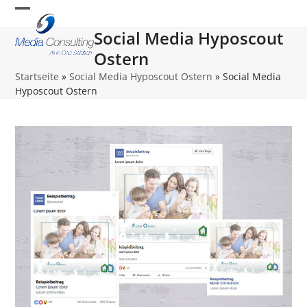
Skip
Open
Close
to
Social Media Hyposcout
content
mobile
mobile
Ostern
menu
menu
Startseite
»
Social Media Hyposcout Ostern
»
Social Media
Hyposcout Ostern