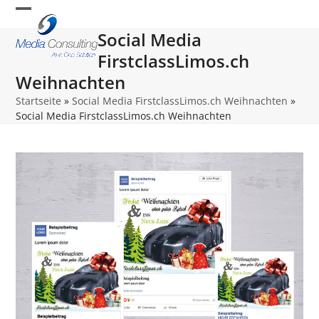
Skip
Open
Close
to
Social Media
content
mobile
mobile
FirstclassLimos.ch
menu
menu
Weihnachten
Startseite
»
Social Media FirstclassLimos.ch Weihnachten
»
Social Media FirstclassLimos.ch Weihnachten