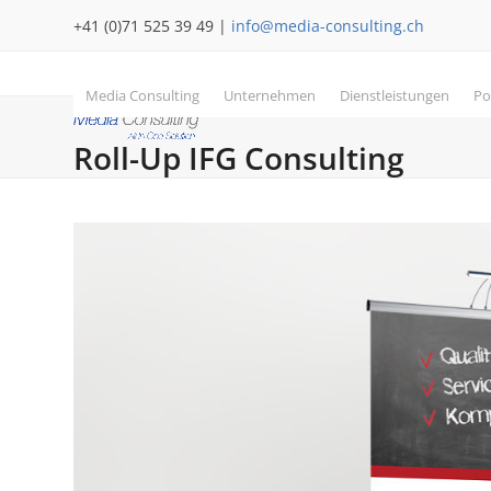
Skip
+41 (0)71 525 39 49 |
info@media-consulting.ch
to
content
Media Consulting
Unternehmen
Dienstleistungen
Po
Roll-Up IFG Consulting