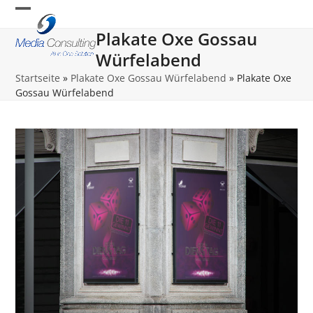
Skip
Open
Close
to
Plakate Oxe Gossau
content
mobile
mobile
Würfelabend
menu
menu
Startseite
»
Plakate Oxe Gossau Würfelabend
»
Plakate Oxe
Gossau Würfelabend