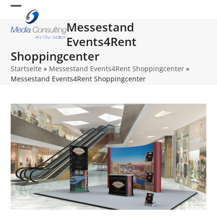
Skip
Open
Close
to
Messestand
content
mobile
mobile
Events4Rent
menu
menu
Shoppingcenter
Startseite
»
Messestand Events4Rent Shoppingcenter
»
Messestand Events4Rent Shoppingcenter