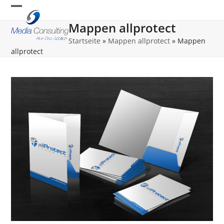
Skip
Open
Close
to
Mappen allprotect
content
mobile
mobile
Startseite
»
Mappen allprotect
»
Mappen
menu
menu
allprotect