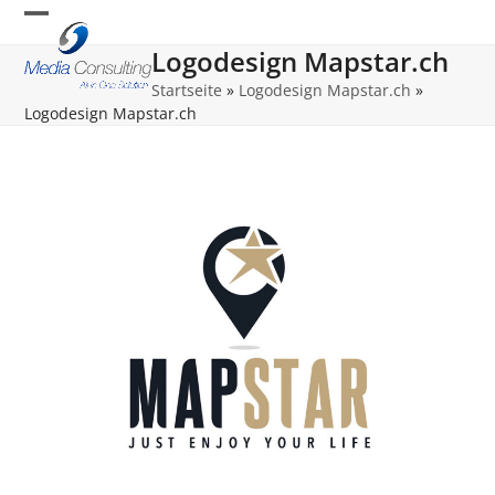
Skip
Open
Close
to
Logodesign Mapstar.ch
content
mobile
mobile
Startseite
»
Logodesign Mapstar.ch
»
menu
menu
Logodesign Mapstar.ch