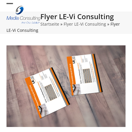
Skip
Open
Close
to
Flyer LE-Vi Consulting
content
mobile
mobile
Startseite
»
Flyer LE-Vi Consulting
»
Flyer
menu
menu
LE-Vi Consulting