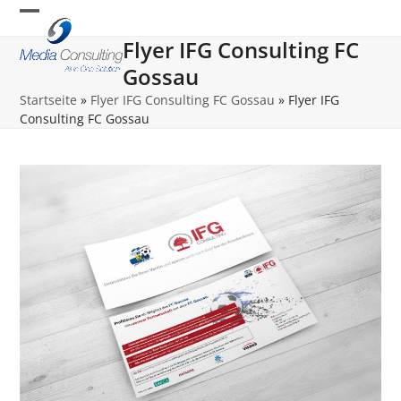
Skip
Open
Close
to
Flyer IFG Consulting FC
content
mobile
mobile
Gossau
menu
menu
Startseite
»
Flyer IFG Consulting FC Gossau
»
Flyer IFG
Consulting FC Gossau