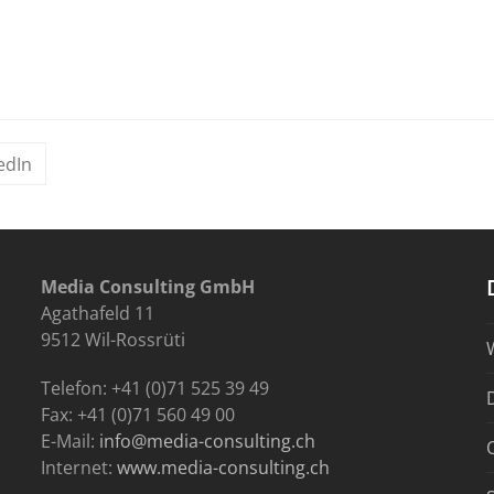
edIn
Media Consulting GmbH
Agathafeld 11
9512 Wil-Rossrüti
Telefon: +41 (0)71 525 39 49
Fax: +41 (0)71 560 49 00
E-Mail:
info@media-consulting.ch
Internet:
www.media-consulting.ch