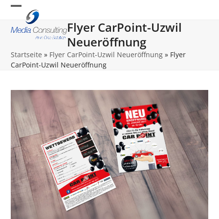
Skip
Open
Close
to
Flyer CarPoint-Uzwil
content
mobile
mobile
Neueröffnung
menu
menu
Startseite
»
Flyer CarPoint-Uzwil Neueröffnung
»
Flyer
CarPoint-Uzwil Neueröffnung