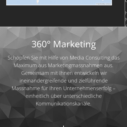
360° Marketing
Schöpfen Sie mit Hilfe von Media Consulting das
S
Maximum aus Marketingmassnahmen aus.
Gemeinsam mit Ihnen entwickeln wir
ineinandergreifende und zielführende
Massnahme für Ihren Unternehmenserfolg –
einheitlich über unterschiedliche
Kommunikationskanäle.
I