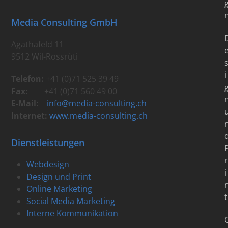
Media Consulting GmbH
Agathafeld 11
9512 Wil-Rossrüti
i
Telefon:
+41 (0)71 525 39 49
Fax:
+41 (0)71 560 49 00
E-Mail:
info@media-consulting.ch
Internet:
www.media-consulting.ch
Dienstleistungen
r
Webdesign
i
Design und Print
Online Marketing
t
Social Media Marketing
Interne Kommunikation