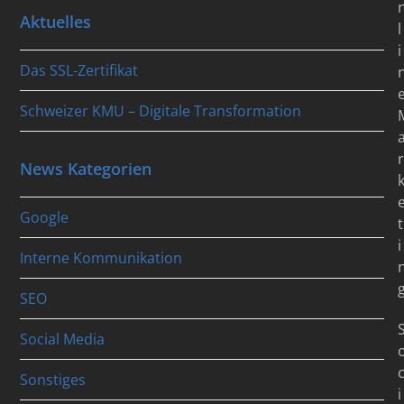
Aktuelles
l
i
Das SSL-Zertifikat
Schweizer KMU – Digitale Transformation
r
News Kategorien
Google
t
i
Interne Kommunikation
SEO
Social Media
Sonstiges
i