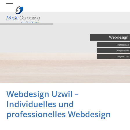
Skip
Open
Close
to
content
mobile
mobile
menu
menu
Webdesign
Professionell
Ansprechend
Zielgerichtet
Webdesign Uzwil –
Individuelles und
professionelles Webdesign