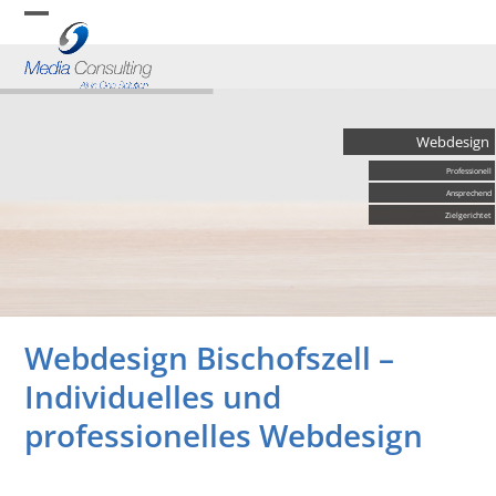
Skip
Open
Close
to
content
mobile
mobile
menu
menu
Webdesign
Professionell
Ansprechend
Zielgerichtet
Webdesign Bischofszell –
Individuelles und
professionelles Webdesign