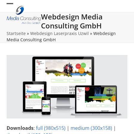
Skip
Open
Close
to
Webdesign Media
content
mobile
mobile
Consulting GmbH
menu
menu
Startseite
»
Webdesign Laserpraxis Uzwil
»
Webdesign
Media Consulting GmbH
Downloads
:
full (980x515)
|
medium (300x158)
|