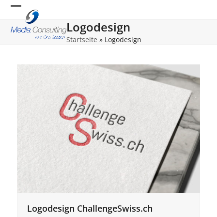
Skip
Open
Close
to
Logodesign
content
mobile
mobile
Startseite
»
Logodesign
menu
menu
Logodesign ChallengeSwiss.ch