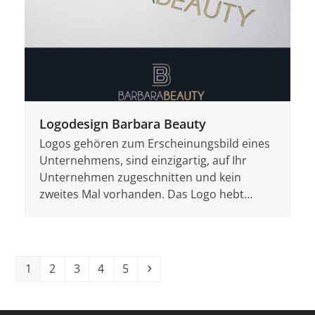
Logodesign Barbara Beauty
Logos gehören zum Erscheinungsbild eines
Unternehmens, sind einzigartig, auf Ihr
Unternehmen zugeschnitten und kein
zweites Mal vorhanden. Das Logo hebt…
Seite
Seite
Seite
Seite
Seite
Vorwärts
1
2
3
4
5