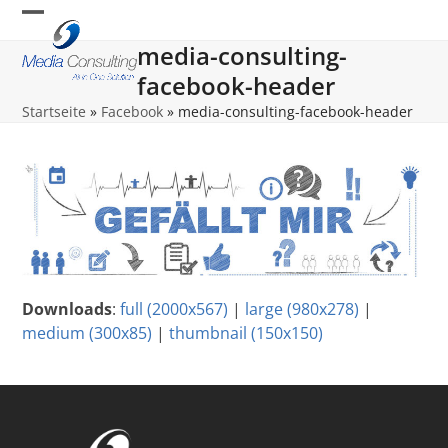
Skip
Open
Close
to
media-consulting-
content
mobile
mobile
facebook-header
menu
menu
Startseite
»
Facebook
»
media-consulting-facebook-header
Downloads
:
full (2000x567)
|
large (980x278)
|
medium (300x85)
|
thumbnail (150x150)