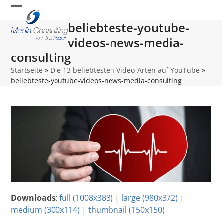
Skip
Open
Close
to
beliebteste-youtube-
content
mobile
mobile
videos-news-media-
menu
menu
consulting
Startseite
»
Die 13 beliebtesten Video-Arten auf YouTube
»
beliebteste-youtube-videos-news-media-consulting
Downloads
:
full (1008x383)
|
large (980x372)
|
medium (300x114)
|
thumbnail (150x150)